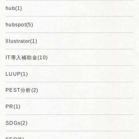
hub(1)
hubspot(5)
Illustrator(1)
IT導入補助金(10)
LUUP(1)
PEST分析(2)
PR(1)
SDGs(2)