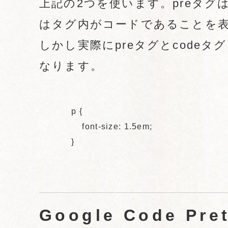
上記の2つを使います。preタグ
はタグ内がコードであることを
しかし実際にpreタグとcode
なります。
            p {

                font-size: 1.5em;

            }

Google Code Pret