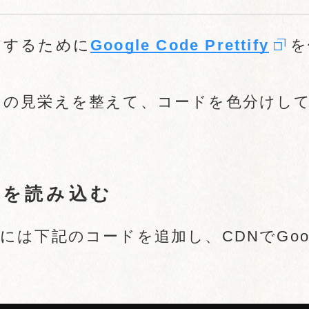
くするために
Google Code Prettify
を
ドの見栄えを整えて、コードを色分けし
ifyを読み込む
を使うためには下記のコードを追加し、CDNでGoo