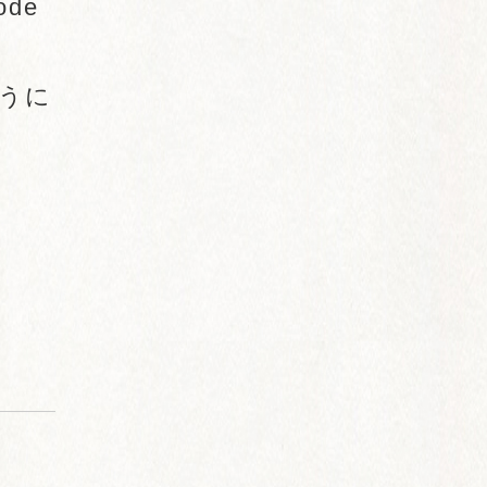
de
ように