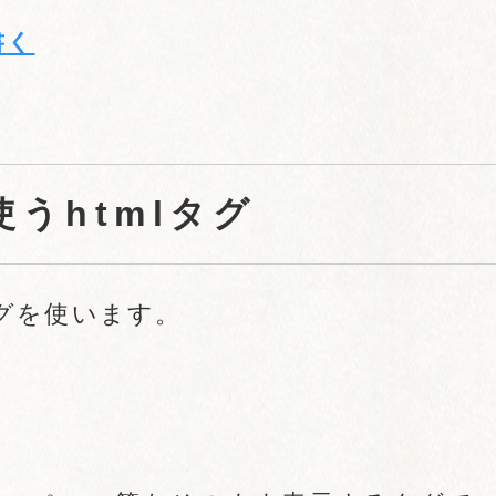
書く
うhtmlタグ
グを使います。