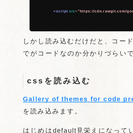
<script
src
=
"https://cdn.rawgit.com/goo
しかし読み込むだけだと、コー
でがコードなのか分かりづらい
cssを読み込む
Gallery of themes for code pre
を読み込みます。
はじめはdefault見栄えにな