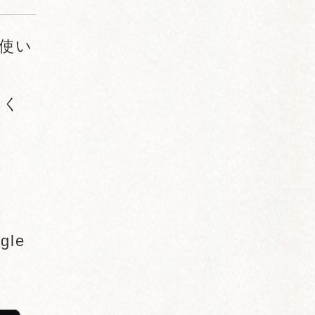
使い
てく
gle