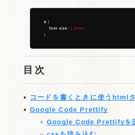
        p 
{
            font
-
size
:
1.5em
;
}
目次
コードを書くときに使うhtml
Google Code Prettify
Google Code Prettif
cssを読み込む