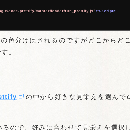
gle/code-prettify/master/loader/run_prettify.js"
></script>
ドの色分けはされるのですがどこからど
です。
ttify
の中から好きな見栄えを選んでc
っているので、好みに合わせて見栄えを選択