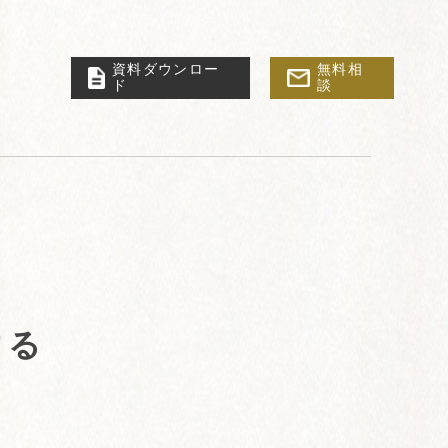
資料ダウンロー
無料相
ド
談
する