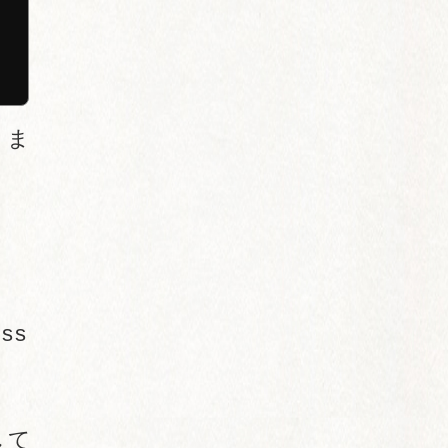
こま
ss
して