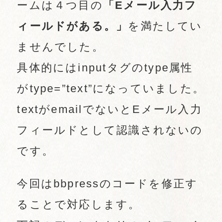
ームは４つ目の
「Eメール入力フ
ィールドがある。」
を満たしてい
ませんでした。
具体的にはinputタグのtype属性
がtype=”text”になっていました。
textがemailでないとEメール入力
フィールドとして認識されないの
です。
今回はbbpressのコードを修正す
ることで対応します。