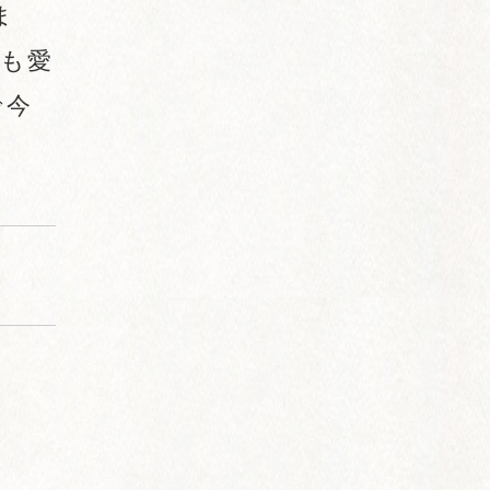
ま
も愛
で今