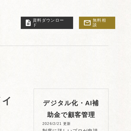
資料ダウンロー
無料相
ド
談
ザイ
デジタル化・AI補
助金で顧客管理
2026/2/21 更新
制度に詳しいプロが申請