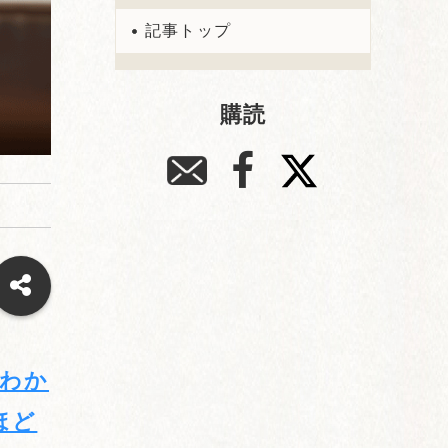
記事トップ
購読
わか
ほど