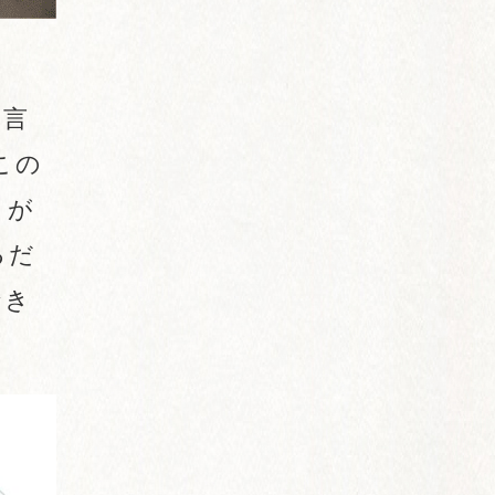
と言
この
りが
るだ
でき