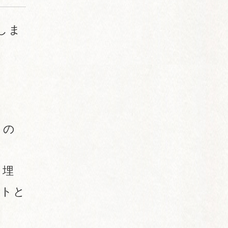
しま
らの
に埋
クトと