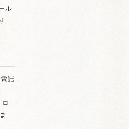
ール
す。
、電話
プロ
ま