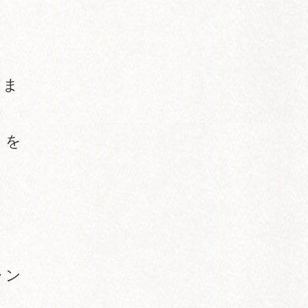
いま
トを
ャン