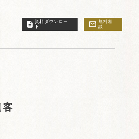
資料ダウンロー
無料相
ド
談
顧客