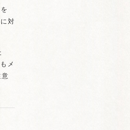
報を
トに対
た
でもメ
注意