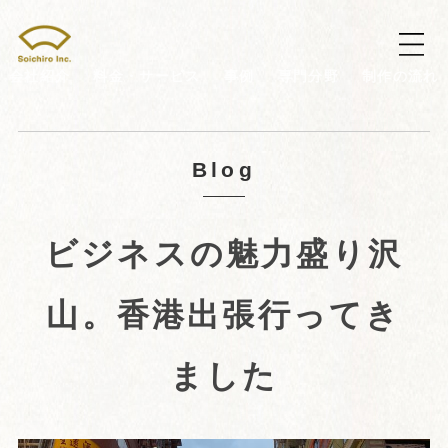
会社紹介
料金・サービス
事例
専門分野
制作の流れ
Blog
ビジネスの魅力盛り沢
山。香港出張行ってき
ました