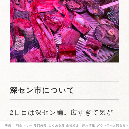
深セン市について
2日目は深セン編。広すぎて気が
遠くなりました。羅湖から地下鉄
事例
料金・サービス
専門分野
よくある質問
会社紹介
採用情報
ダウンロード資料
お問合せ