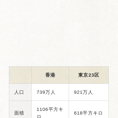
香港
東京23区
人口
739万人
921万人
1106平方キ
面積
618平方キロ
ロ