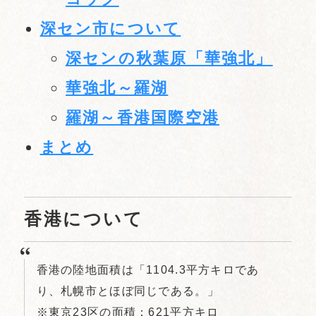
深セン市について
深センの秋葉原「華強北」
華強北～羅湖
羅湖～香港国際空港
まとめ
香港について
香港の陸地面積は「1104.3平方キロであ
り、札幌市とほぼ同じである。」
※東京23区の面積：621平方キロ