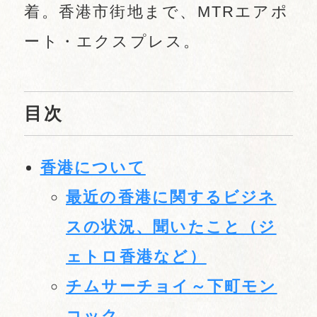
着。香港市街地まで、MTRエアポ
ート・エクスプレス。
目次
香港について
最近の香港に関するビジネ
スの状況、聞いたこと（ジ
ェトロ香港など）
チムサーチョイ～下町モン
コック