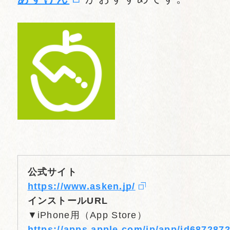
公式サイト
https://www.asken.jp/
インストールURL
▼iPhone用（App Store）
https://apps.apple.com/jp/app/id687287