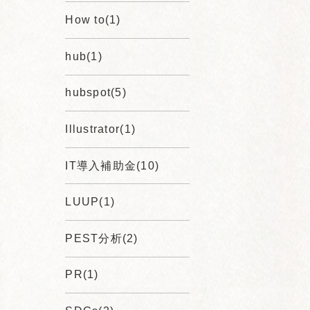
How to(1)
hub(1)
hubspot(5)
Illustrator(1)
IT導入補助金(10)
LUUP(1)
PEST分析(2)
PR(1)